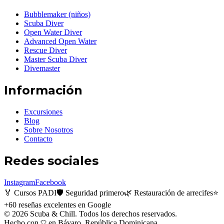
Bubblemaker (niños)
Scuba Diver
Open Water Diver
Advanced Open Water
Rescue Diver
Master Scuba Diver
Divemaster
Información
Excursiones
Blog
Sobre Nosotros
Contacto
Redes sociales
Instagram
Facebook
🏅 Cursos PADI
🛡️ Seguridad primero
🌿 Restauración de arrecifes
⭐
+60 reseñas excelentes en Google
©
2026
Scuba & Chill.
Todos los derechos reservados.
Hecho con
en Bávaro, República Dominicana